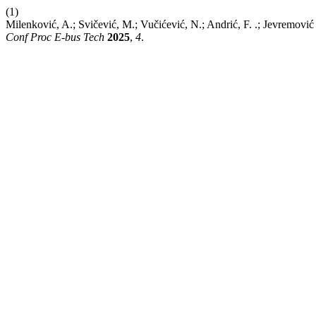
(1)
Milenković, A.; Svičević, M.; Vučićević, N.; Andrić, F. .; Jevremov
Conf Proc E-bus Tech
2025
,
4
.